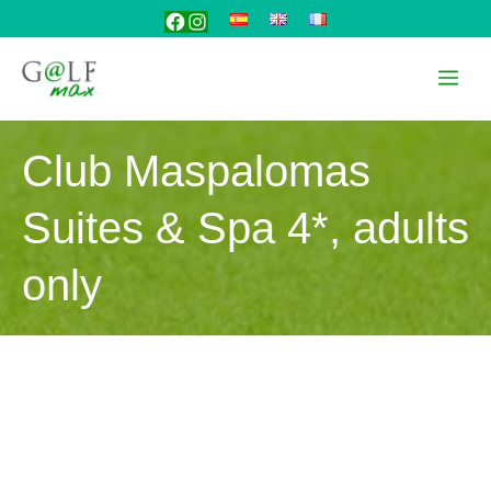
Aller
Facebook
Instagram
au
contenu
Me
Club Maspalomas
Suites & Spa 4*, adults
only