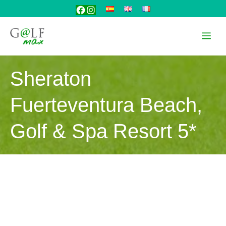
Saltar
Facebook
Instagram
al
contenido
Me
Sheraton
Fuerteventura Beach,
Golf & Spa Resort 5*