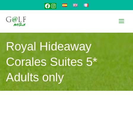
Saltar
Facebook
Instagram
al
contenido
Me
Royal Hideaway
Corales Suites 5*
Adults only