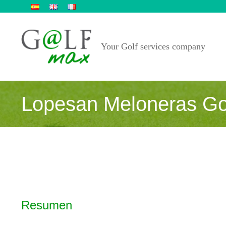
Saltar
al
contenido
Your Golf services company
Lopesan Meloneras Go
Resumen