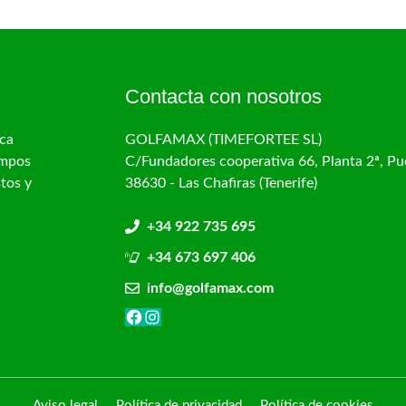
Contacta con nosotros
ca
GOLFAMAX (TIMEFORTEE SL)
ampos
C/Fundadores cooperativa 66, Planta 2ª, Pu
stos y
38630 - Las Chafiras (Tenerife)
+34 922 735 695
+34 673 697 406
info@golfamax.com
Facebook
Instagram
Aviso legal
Política de privacidad
Política de cookies